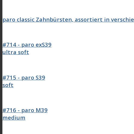
paro classic Zahnbürsten, assortiert in versch
#714 - paro exS39
ultra soft
#715 - paro S39
soft
#716 - paro M39
medium