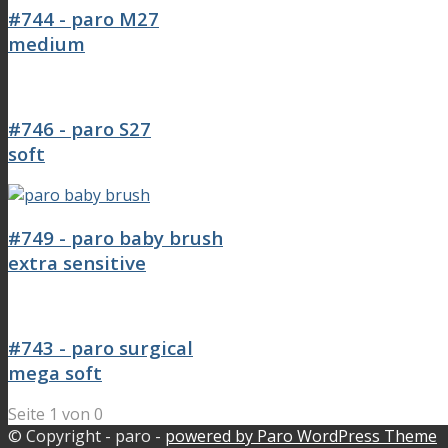
#744 - paro M27
medium
#746 - paro S27
soft
#749 - paro baby brush
extra sensitive
#743 - paro surgical
mega soft
Seite 1 von 0
© Copyright - paro -
powered by Paro WordPress Theme