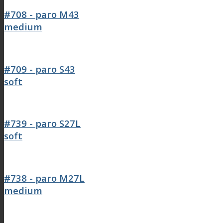
#708 - paro M43
medium
#709 - paro S43
soft
#739 - paro S27L
soft
#738 - paro M27L
medium