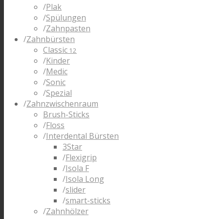
/
Plak
/
Spülungen
/
Zahnpasten
/
Zahnbürsten
Classic
12
/
Kinder
/
Medic
/
Sonic
/
Spezial
/
Zahnzwischenraum
Brush-Sticks
/
Floss
/
Interdental Bürsten
3Star
/
Flexigrip
/
Isola F
/
Isola Long
/
slider
/
smart-sticks
/
Zahnhölzer