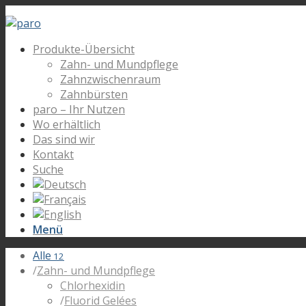
Produkte-Übersicht
Zahn- und Mundpflege
Zahnzwischenraum
Zahnbürsten
paro – Ihr Nutzen
Wo erhältlich
Das sind wir
Kontakt
Suche
Menü
Alle
12
/
Zahn- und Mundpflege
Chlorhexidin
/
Fluorid Gelées