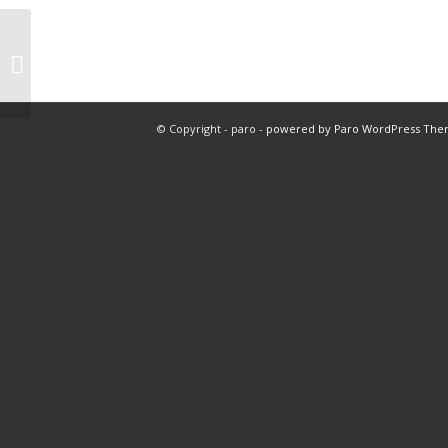
#1040 – paro
interdental set F
Set mit Halter und 2
Bürsten
© Copyright - paro -
powered by Paro WordPress Th