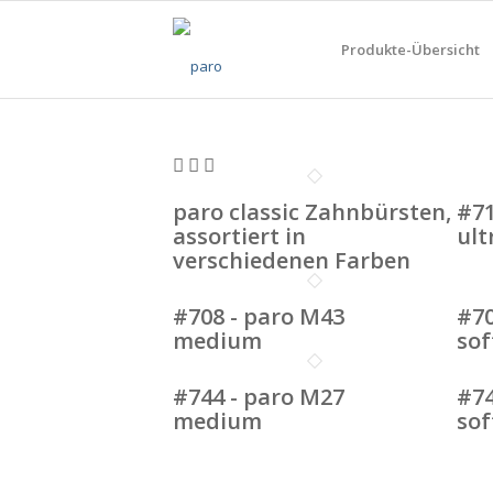
Produkte-Übersicht
paro classic Zahnbürsten,
#71
assortiert in
ult
verschiedenen Farben
#708 - paro M43
#70
medium
sof
#744 - paro M27
#74
medium
sof