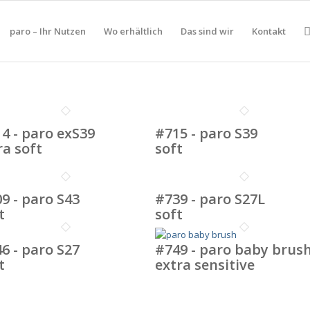
paro – Ihr Nutzen
Wo erhältlich
Das sind wir
Kontakt
4 - paro exS39
#715 - paro S39
ra soft
soft
9 - paro S43
#739 - paro S27L
t
soft
6 - paro S27
#749 - paro baby brus
t
extra sensitive