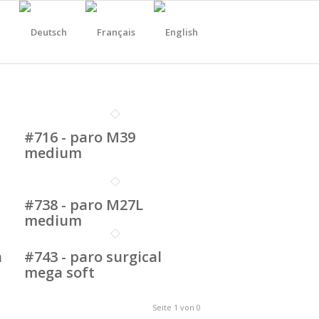
#716 - paro M39
medium
#738 - paro M27L
medium
h
#743 - paro surgical
mega soft
Seite 1 von 0